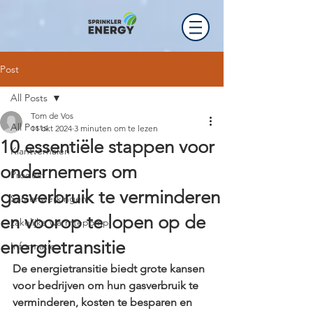
Post
All Posts
Tom de Vos
All Posts
11 okt 2024
3 minuten om te lezen
10 essentiële stappen voor
Klantverhalen
ondernemers om
Product
gasverbruik te verminderen
Samenwerkingen
en voorop te lopen op de
zakelijke warmtepomp
energietransitie
Informatie
De energietransitie biedt grote kansen 
voor bedrijven om hun gasverbruik te 
verminderen, kosten te besparen en 