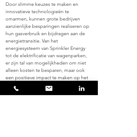
Door slimme keuzes te maken en 
innovatieve technologieën te 
omarmen, kunnen grote bedrijven 
aanzienlijke besparingen realiseren op 
hun gasverbruik en bijdragen aan de 
energietransitie. Van het 
energiesysteem van Sprinkler Energy 
tot de elektrificatie van wagenparken, 
er zijn tal van mogelijkheden om niet 
alleen kosten te besparen, maar ook 
een positieve impact te maken op het 
milieu. Neem de leiding in de 
energietransitie en maak uw bedrijf 
toekomstbestendig!
sprinkler energy
60%gasbesparing
duurzame oplossing
innovatie
gas besparen
10 stappen om voorop te lopen op de energietransitie
ondernemers
gasverbruik verminderen