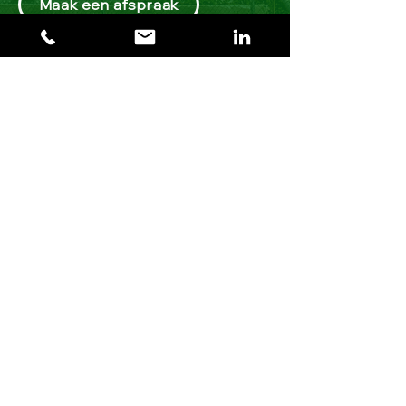
Maak een afspraak
Grootste lucht-water
warmtepomp op propaan
geplaatst in Waddinxveen