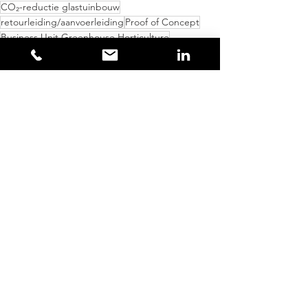
CO₂-reductie glastuinbouw
retourleiding/aanvoerleiding
Proof of Concept
Business Unit Greenhouse Horticulture
aquathermie
energieopslag kas
energiebesparing teler
watertemperatuur bassin
Samenwerkingen
Alles weergeven
Recente blogposts