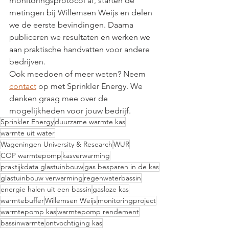
monitoringsprotocol af, starten de 
metingen bij Willemsen Weijs en delen 
we de eerste bevindingen. Daarna 
publiceren we resultaten en werken we 
aan praktische handvatten voor andere 
bedrijven.
Ook meedoen of meer weten? Neem 
contact
 op met Sprinkler Energy. We 
denken graag mee over de 
mogelijkheden voor jouw bedrijf.
Sprinkler Energy
duurzame warmte kas
warmte uit water
Wageningen University & Research
WUR
COP warmtepomp
kasverwarming
praktijkdata glastuinbouw
gas besparen in de kas
glastuinbouw verwarming
regenwaterbassin
energie halen uit een bassin
gasloze kas
warmtebuffer
Willemsen Weijs
monitoringproject
warmtepomp kas
warmtepomp rendement
bassinwarmte
ontvochtiging kas