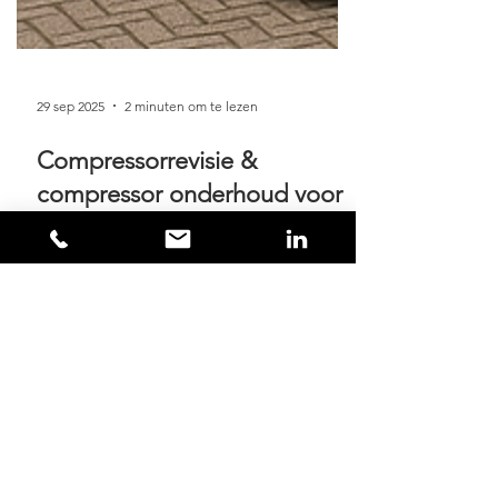
29 sep 2025
2 minuten om te lezen
Compressorrevisie &
compressor onderhoud voor
warmtepomp: scroll
compressor vs
schroefcompressor
Als ondernemer ben je afhankelijk van
betrouwbare koel- en klimaatinstallaties. De
compressor is een van de belangrijkste
componenten en vergt zorgvuldig
onderhoud. In dit artikel leggen we uit wat
het verschil is tussen een scroll compressor