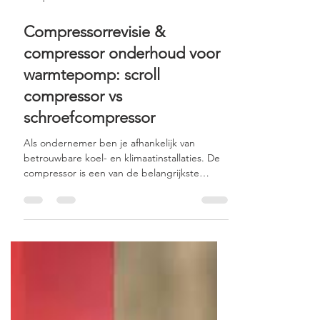
29 sep 2025
2 minuten om te lezen
Compressorrevisie &
compressor onderhoud voor
warmtepomp: scroll
compressor vs
schroefcompressor
Als ondernemer ben je afhankelijk van
betrouwbare koel- en klimaatinstallaties. De
compressor is een van de belangrijkste
componenten en vergt zorgvuldig
onderhoud. In dit artikel leggen we uit wat
het verschil is tussen een scroll compressor
en een schroef compressor, wat het revisie
interval compressor is, wat je kunt verwachten
qua compressorrevisie en compressor
onderhoud, en hoe de levensduur van een
compressor wordt beïnvloed.