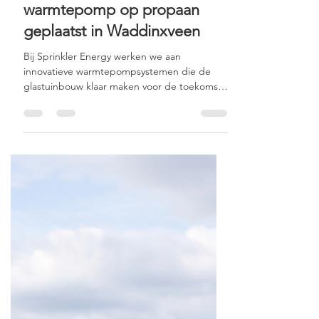
Grootste lucht-water
warmtepomp op propaan
geplaatst in Waddinxveen
Bij Sprinkler Energy werken we aan
innovatieve warmtepompsystemen die de
glastuinbouw klaar maken voor de toekomst.
Een mooi voorbeeld daarvan is dit bijzondere
project in Waddinxveen, waar we de grootste
lucht-water warmtepomp met natuurlijk
koudemiddel propaan voor de glastuinbouw
realiseren. Met een verwarmingsvermogen
van 642 kW en een koelvermogen van 867 kW
kan deze installatie een orchideeënkwekerij
het hele jaar door duurzaam verwarmen én
koelen. Daarmee zetten we