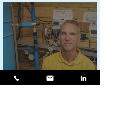
Ook voetbalclubs
verduurzamen met slimme
warmteopslag