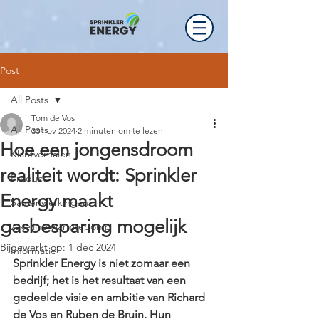
Post
All Posts
Tom de Vos
All Posts
30 nov 2024
2 minuten om te lezen
Hoe een jongensdroom
Klantverhalen
realiteit wordt: Sprinkler
Product
Energy maakt
Samenwerkingen
gasbesparing mogelijk
zakelijke warmtepomp
Bijgewerkt op:
1 dec 2024
Informatie
Sprinkler Energy is niet zomaar een 
bedrijf; het is het resultaat van een 
gedeelde visie en ambitie van Richard 
de Vos en Ruben de Bruin. Hun 