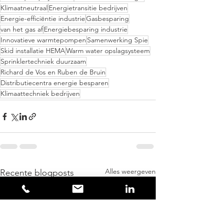
Klimaatneutraal
Energietransitie bedrijven
Energie-efficiëntie industrie
Gasbesparing
van het gas af
Energiebesparing industrie
Innovatieve warmtepompen
Samenwerking Spie
Skid installatie HEMA
Warm water opslagsysteem
Sprinklertechniek duurzaam
Richard de Vos en Ruben de Bruin
Distributiecentra energie besparen
Klimaattechniek bedrijven
Alles weergeven
Recente blogposts