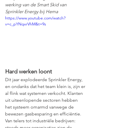
werking van de Smart Skid van 
Sprinkler Energy bij Hema
https://www.youtube.com/watch?
v=c_pYNqxrVhM&t=9s
Hard werken loont
Dit jaar explodeerde Sprinkler Energy, 
en ondanks dat het team klein is, zijn er 
al flink wat systemen verkocht. Klanten 
uit uiteenlopende sectoren hebben 
het systeem omarmd vanwege de 
bewezen gasbesparing en efficiëntie. 
Van telers tot industriële bedrijven: 
steeds meer organisaties zien de 