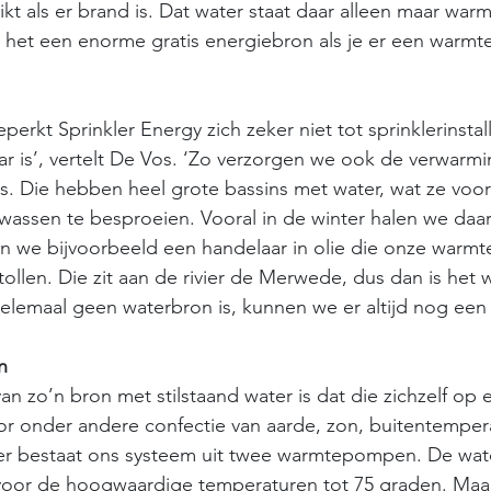
kt als er brand is. Dat water staat daar alleen maar warm
s het een enorme gratis energiebron als je er een warm
rkt Sprinkler Energy zich zeker niet tot sprinklerinstall
r is’, vertelt De Vos. ‘Zo verzorgen we ook de verwarmi
rs. Die hebben heel grote bassins met water, wat ze voor
assen te besproeien. Vooral in de winter halen we daar
n we bijvoorbeeld een handelaar in olie die onze warmt
stollen. Die zit aan de rivier de Merwede, dus dan is het 
 helemaal geen waterbron is, kunnen we er altijd nog een
n
n zo’n bron met stilstaand water is dat die zichzelf op e
r onder andere confectie van aarde, zon, buitentempera
der bestaat ons systeem uit twee warmtepompen. De wat
or de hoogwaardige temperaturen tot 75 graden. Maar 