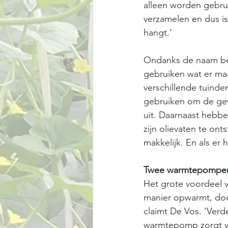
alleen worden gebrui
verzamelen en dus i
hangt.’
Ondanks de naam bepe
gebruiken wat er maa
verschillende tuinde
gebruiken om de gew
uit. Daarnaast hebbe
zijn olievaten te ont
makkelijk. En als er
Twee warm­te­pom­pe
Het grote voordeel va
manier opwarmt, doo
claimt De Vos. ‘Ver
warmtepomp zorgt vo