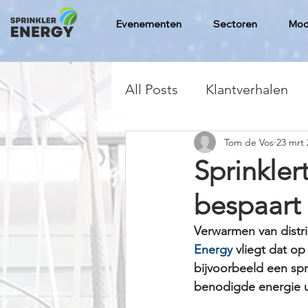
Evenementen
Sectoren
Mod
All Posts
Klantverhalen
Tom de Vos
23 mrt 
Sprink­le
bespaart
Verwarmen van distri
Energy 
vliegt dat op
bijvoorbeeld een spri
benodigde energie ui