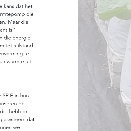
e kans dat het 
warmtepomp die 
n. Maar die 
nt is.’ 
m die energie 
m tot stilstand 
erwarming te 
an warmte uit 
 SPIE in hun 
riseren de 
odig hebben. 
giesysteem dat 
unnen we 