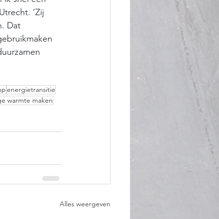
trecht. ‘Zij 
. Dat 
 gebruikmaken 
erduurzamen 
mp
energietransitie
ge warmte maken
Alles weergeven