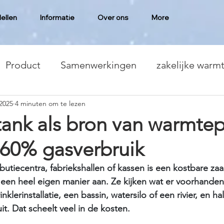
ellen
Informatie
Over ons
More
Product
Samenwerkingen
zakelijke war
2025
4 minuten om te lezen
r­tank als bron van warmt
 60% gasverbruik
butiecentra, fabriekshallen of kassen is een kostbare zaa
 een heel eigen manier aan. Ze kijken wat er voorhanden 
nklerinstallatie, een bassin, watersilo of een rivier, en h
t. Dat scheelt veel in de kosten.