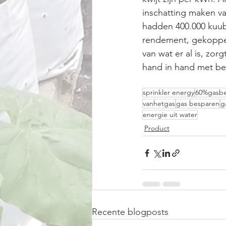
inschatting maken van
hadden 400.000 kuub
rendement, gekoppel
van wat er al is, zor
hand in hand met be
sprinkler energy
60%gasbe
vanhetgas
gas besparen
g
energie uit water
Product
Recente blogposts