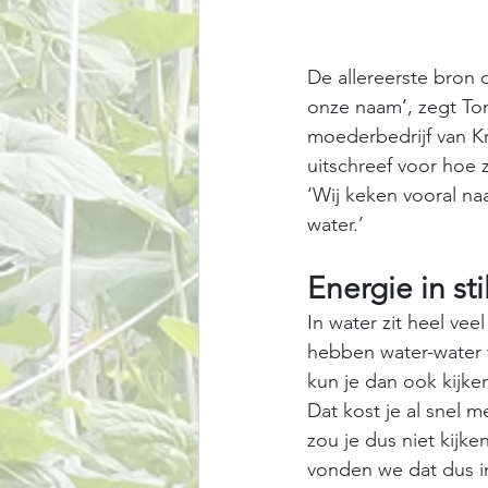
De allereerste bron 
onze naam’, zegt To
moederbedrijf van Kr
uitschreef voor hoe
‘Wij keken vooral na
water.’ 
Energie in st
In water zit heel ve
hebben water-water 
kun je dan ook kijk
Dat kost je al snel 
zou je dus niet kijke
vonden we dat dus in