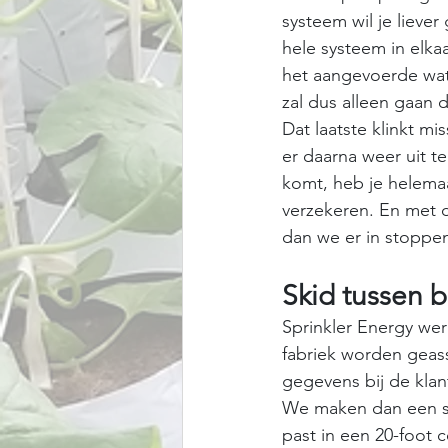
systeem wil je lieve
hele systeem in elk
het aangevoerde wat
zal dus alleen gaan d
Dat laatste klinkt m
er daarna weer uit te
komt, heb je helemaa
verzekeren. En met 
dan we er in stoppen
Skid tussen be
Sprinkler Energy wer
fabriek worden geass
gegevens bij de kla
We maken dan een sc
past in een 20-foot 