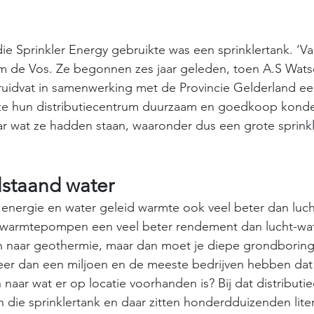
die Sprinkler Energy gebruikte was een sprinklertank. ‘V
m de Vos. Ze begonnen zes jaar geleden, toen A.S Wats
uidvat in samenwerking met de Provincie Gelderland een
 ze hun distributiecentrum duurzaam en goedkoop kond
ar wat ze hadden staan, waaronder dus een grote sprinkl
ilstaand water
el energie en water geleid warmte ook veel beter dan luc
warmtepompen een veel beter rendement dan lucht-water
en naar geothermie, maar dan moet je diepe grondborin
meer dan een miljoen en de meeste bedrijven hebben dat
n naar wat er op locatie voorhanden is? Bij dat distributi
 die sprinklertank en daar zitten honderdduizenden liter