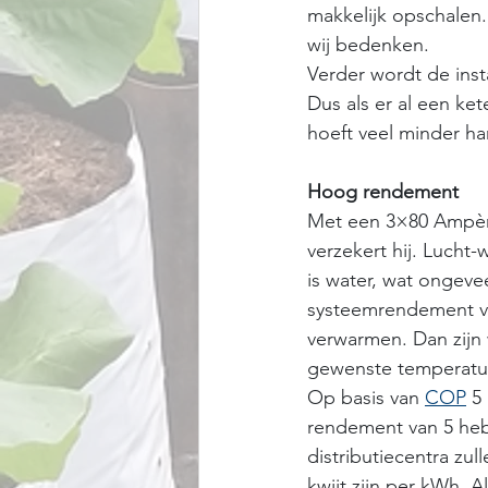
makkelijk opschalen.
wij bedenken.
Verder wordt de insta
Dus als er al een ket
hoeft veel minder ha
Hoog rendement
Met een 3×80 Ampère 
verzekert hij. Lucht
is water, wat ongevee
systeemrendement ve
verwarmen. Dan zijn 
gewenste temperatuu
Op basis van 
COP
 5
rendement van 5 heb
distributiecentra zul
kwijt zijn per kWh. A