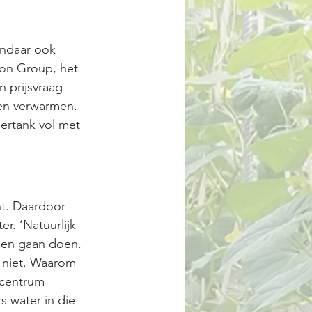
andaar ook 
on Group, het 
 prijsvraag 
en verwarmen. 
ertank vol met 
ht. Daardoor 
. ‘Natuurlijk 
gen gaan doen. 
 niet. Waarom 
ecentrum 
s water in die 