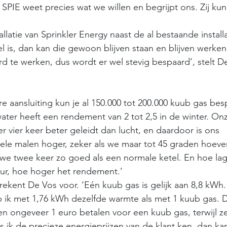
 SPIE weet precies wat we willen en begrijpt ons. Zij k
llatie van Sprinkler Energy naast de al bestaande installa
el is, dan kan die gewoon blijven staan en blijven werken
rd te werken, dus wordt er wel stevig bespaard’, stelt D
aansluiting kun je al 150.000 tot 200.000 kuub gas bes
-water heeft een rendement van 2 tot 2,5 in de winter. O
r vier keer beter geleidt dan lucht, en daardoor is ons 
le malen hoger, zeker als we maar tot 45 graden hoeve
we twee keer zo goed als een normale ketel. En hoe lag
r, hoe hoger het rendement.’ 
 rekent De Vos voor. ‘Eén kuub gas is gelijk aan 8,8 kWh
 ik met 1,76 kWh dezelfde warmte als met 1 kuub gas. 
len ongeveer 1 euro betalen voor een kuub gas, terwijl ze
ls ik de precieze energieprijzen van de klant ken, dan kan