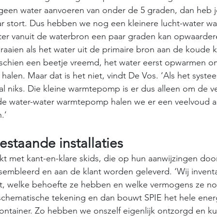
r geen water aanvoeren van onder de 5 graden, dan heb j
aar stort. Dus hebben we nog een kleinere lucht-water 
er vanuit de waterbron een paar graden kan opwaardere
raaien als het water uit de primaire bron aan de koude ka
isschien een beetje vreemd, het water eerst opwarmen o
 halen. Maar dat is het niet, vindt De Vos. ‘Als het systee
l niks. Die kleine warmtepomp is er dus alleen om de v
de water-water warmtepomp halen we er een veelvoud a
.’
staande in­stal­la­ties
kt met kant-en-klare skids, die op hun aanwijzingen door
embleerd en aan de klant worden geleverd. ‘Wij inventa
nt, welke behoefte ze hebben en welke vermogens ze n
hematische tekening en dan bouwt SPIE het hele ener
container. Zo hebben we onszelf eigenlijk ontzorgd en k