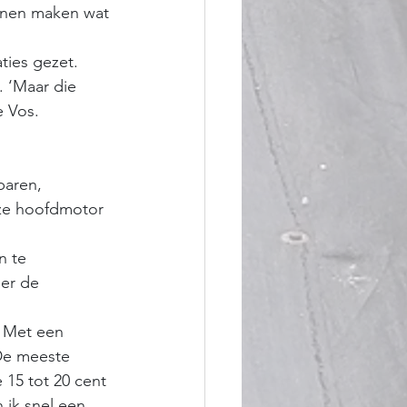
unnen maken wat 
ties gezet. 
. ‘Maar die 
e Vos.
paren, 
nze hoofdmotor 
n te 
er de 
. Met een 
De meeste 
 15 tot 20 cent 
 ik snel een 