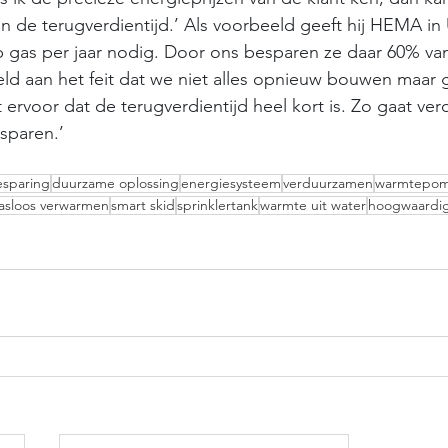
 de terugverdientijd.’ Als voorbeeld geeft hij HEMA in U
 gas per jaar nodig. Door ons besparen ze daar 60% van
d aan het feit dat we niet alles opnieuw bouwen maar
gt ervoor dat de terugverdientijd heel kort is. Zo gaat v
sparen.’
sparing
duurzame oplossing
energiesysteem
verduurzamen
warmtepo
asloos verwarmen
smart skid
sprinklertank
warmte uit water
hoogwaardi