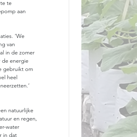
te te 
tepomp aan 
aties. ‘We 
ng van 
al in de zomer 
 de energie 
e gebruikt om 
wel heel 
 neerzetten.’
en natuurlijke 
tuur en regen, 
er-water 
in dat 