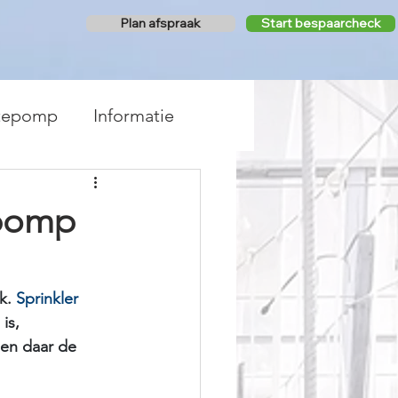
Plan afspraak
Start bespaarcheck
mtepomp
Informatie
epomp
k.
 Sprinkler 
is, 
alen daar de 