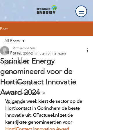
Post
All Posts
Richard de Vos
All Posts
29 feb 2024
2 minuten om te lezen
Sprinkler Energy
Klantverhalen
genomineerd voor de
Product
HortiContact Innovatie
Samenwerkingen
Award 2024
zakelijke warmtepomp
Volgende week kiest de sector op de 
Informatie
Horticontact in Gorinchem de beste 
innovatie uit. 
GFactueel.nl
 zet de 
kansrijkste genomineerden voor 
HortiContact Innovation Award 