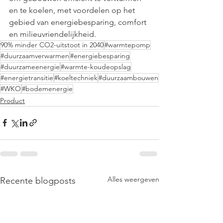
en te koelen, met voordelen op het 
gebied van energiebesparing, comfort 
en milieuvriendelijkheid.
90% minder CO2-uitstoot in 2040
#warmtepomp
#duurzaamverwarmen
#energiebesparing
#duurzameenergie
#warmte-koudeopslag
#energietransitie
#koeltechniek
#duurzaambouwen
#WKO
#bodemenergie
Product
Alles weergeven
Recente blogposts