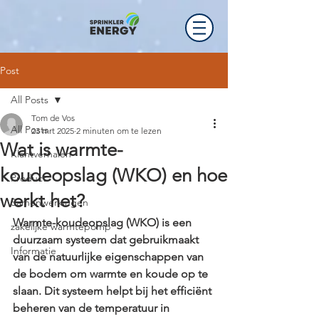
Post
All Posts
Tom de Vos
All Posts
23 mrt 2025
2 minuten om te lezen
Wat is warmte-
Klantverhalen
koudeopslag (WKO) en hoe
Product
werkt het?
Samenwerkingen
​Warmte-koudeopslag (WKO) is een 
zakelijke warmtepomp
duurzaam systeem dat gebruikmaakt 
Informatie
van de natuurlijke eigenschappen van 
de bodem om warmte en koude op te 
slaan. Dit systeem helpt bij het efficiënt 
beheren van de temperatuur in 