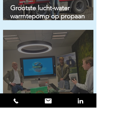
Grootste lucht-water
warmtepomp op propaan
geplaatst in Waddinxveen
Live Partner-event IBK &
Sprinkler Energy laat zien: van
onzekerheid naar garantie