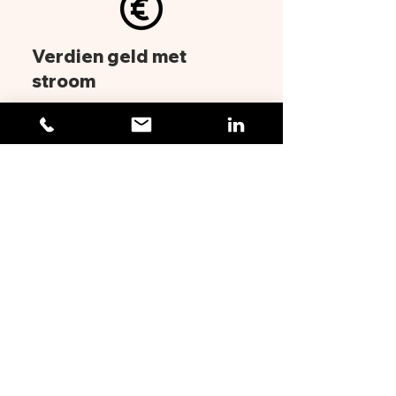
Verdien geld met
stroom
Het levert geld op om slim
energie in te kopen op de
onbalansmarkt
Gratis wagenpark laden
Laadt uw wagenpark gratis op als
de stroomprijs negatief is
en bespaar geld