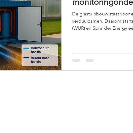
monitoringonder
uit regenwaterb
De glastuinbouw staat voor e
verduurzamen. Daarom start
(WUR) en Sprinkler Energy e
halen uit een bassin met be
volgen we bestaande installati
de eerste deelnemers is Wil