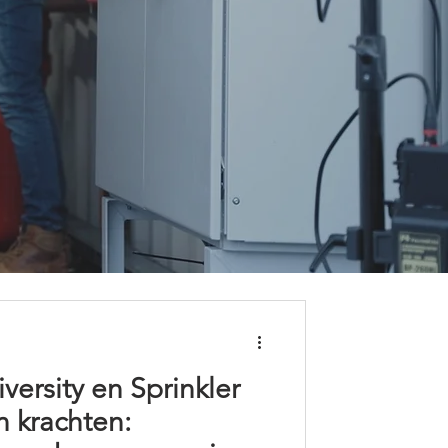
ersity en Sprinkler
 krachten: