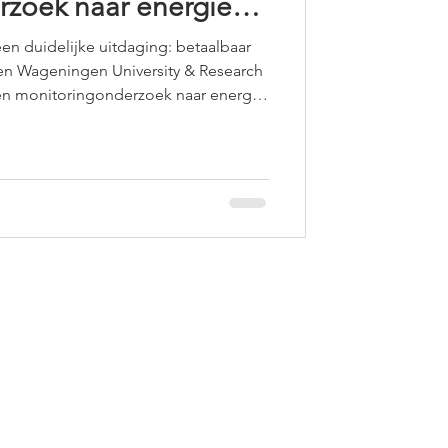
zoek naar energie
assins
en duidelijke uitdaging: betaalbaar
en Wageningen University & Research
en monitoringonderzoek naar energie
hulp van warmtepompen. In dit project
es bij telers in de praktijk. Een van
lemsen Weijs uit Gendt.