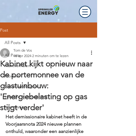
Post
All Posts
Tom de Vos
All Posts
18 apr 2024
2 minuten om te lezen
Kabinet kijkt opnieuw naar
Klantverhalen
de portemonnee van de
Product
glastuinbouw:
Samenwerkingen
'Energiebelasting op gas
zakelijke warmtepomp
stijgt verder'
Informatie
Het demissionaire kabinet heeft in de 
Voorjaarsnota 2024 nieuwe plannen 
onthuld, waaronder een aanzienlijke 