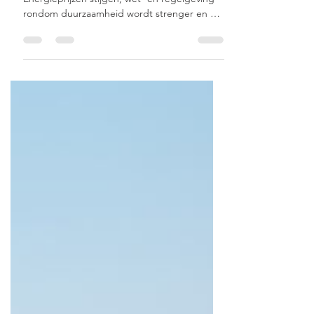
gasvrije toekomst
De wereld om ons heen verandert snel.
Energieprijzen stijgen, wet- en regelgeving
rondom duurzaamheid wordt strenger en de
urgentie om fossielvrij te ondernemen neemt
toe. Steeds meer ondernemers in de
glastuinbouw nemen het voortouw om hun
bedrijfsvoering toekomstbestendig te maken.
Zo ook Willemsen Weijs, die kiest voor het
slimme energiesysteem van Sprinkler Energy.