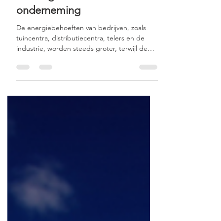
2 mrt 2025
2 minuten om te lezen
Combinatie van warmtepomp
en zonnepanelen: Een
krachtig duo voor elke
onderneming
De energiebehoeften van bedrijven, zoals
tuincentra, distributiecentra, telers en de
industrie, worden steeds groter, terwijl de
energieprij